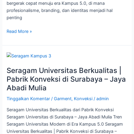
bergerak cepat menuju era Kampus 5.0, di mana
profesionalisme, branding, dan identitas menjadi hal
penting
Read More »
Seragam
Universitas
Seragam Universitas Berkualitas |
Berkualitas
|
Pabrik Konveksi di Surabaya – Jaya
Pabrik
Abadi Mulia
Konveksi
di
Tinggalkan Komentar
/
Garment
,
Konveksi
/
admin
Surabaya
Seragam Universitas Berkualitas dari Pabrik Konveksi
–
Seragam Universitas di Surabaya – Jaya Abadi Mulia Tren
Jaya
Seragam Universitas Modern di Era Kampus 5.0 Seragam
Abadi
Universitas Berkualitas | Pabrik Konveksi di Surabaya –