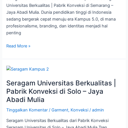
Abadi
Universitas Berkualitas | Pabrik Konveksi di Semarang –
Mulia
Jaya Abadi Mulia. Dunia pendidikan tinggi di Indonesia
sedang bergerak cepat menuju era Kampus 5.0, di mana
profesionalisme, branding, dan identitas menjadi hal
penting
Read More »
Seragam
Universitas
Seragam Universitas Berkualitas |
Berkualitas
|
Pabrik Konveksi di Solo – Jaya
Pabrik
Abadi Mulia
Konveksi
di
Tinggalkan Komentar
/
Garment
,
Konveksi
/
admin
Solo
Seragam Universitas Berkualitas dari Pabrik Konveksi
–
Seragam Universitas di Solo – Jaya Abadi Mulia Tren