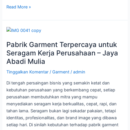
Read More »
Pabrik
Garment
Pabrik Garment Terpercaya untuk
Terpercaya
untuk
Seragam Kerja Perusahaan – Jaya
Seragam
Abadi Mulia
Kerja
Perusahaan
Tinggalkan Komentar
/
Garment
/
admin
–
Di tengah persaingan bisnis yang semakin ketat dan
Jaya
kebutuhan perusahaan yang berkembang cepat, setiap
Abadi
perusahaan membutuhkan mitra yang mampu
Mulia
menyediakan seragam kerja berkualitas, cepat, rapi, dan
tahan lama. Seragam bukan lagi sekadar pakaian, tetapi
identitas, profesionalitas, dan brand image yang dibawa
setiap hari. Di sinilah kebutuhan terhadap pabrik garment