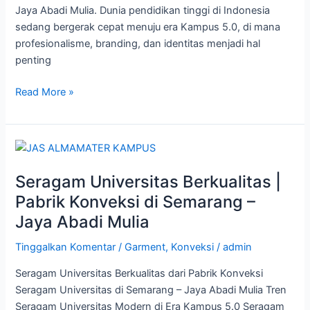
Mulia
Jaya Abadi Mulia. Dunia pendidikan tinggi di Indonesia
sedang bergerak cepat menuju era Kampus 5.0, di mana
profesionalisme, branding, dan identitas menjadi hal
penting
Read More »
Seragam
Universitas
Seragam Universitas Berkualitas |
Berkualitas
|
Pabrik Konveksi di Semarang –
Pabrik
Jaya Abadi Mulia
Konveksi
di
Tinggalkan Komentar
/
Garment
,
Konveksi
/
admin
Semarang
Seragam Universitas Berkualitas dari Pabrik Konveksi
–
Seragam Universitas di Semarang – Jaya Abadi Mulia Tren
Jaya
Seragam Universitas Modern di Era Kampus 5.0 Seragam