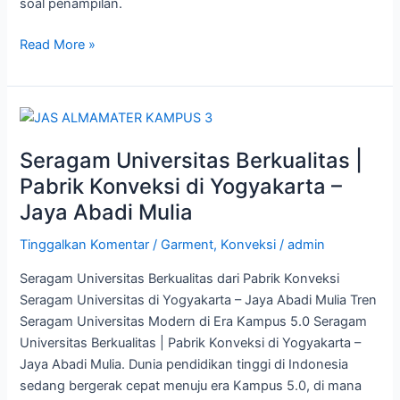
soal penampilan.
Read More »
Seragam
Universitas
Seragam Universitas Berkualitas |
Berkualitas
|
Pabrik Konveksi di Yogyakarta –
Pabrik
Jaya Abadi Mulia
Konveksi
di
Tinggalkan Komentar
/
Garment
,
Konveksi
/
admin
Yogyakarta
Seragam Universitas Berkualitas dari Pabrik Konveksi
–
Seragam Universitas di Yogyakarta – Jaya Abadi Mulia Tren
Jaya
Seragam Universitas Modern di Era Kampus 5.0 Seragam
Abadi
Universitas Berkualitas | Pabrik Konveksi di Yogyakarta –
Mulia
Jaya Abadi Mulia. Dunia pendidikan tinggi di Indonesia
sedang bergerak cepat menuju era Kampus 5.0, di mana