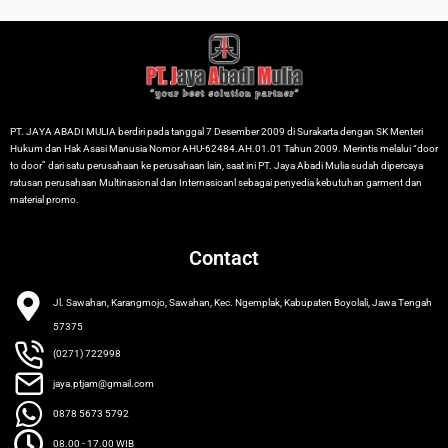
PT. JAYA ABADI MULIA berdiri pada tanggal 7 Desember 2009 di Surakarta dengan SK Menteri
Hukum dan Hak Asasi Manusia Nomor AHU-62484.AH.01.01 Tahun 2009. Merintis melalui “door
to door” dari satu perusahaan ke perusahaan lain, saat ini PT. Jaya Abadi Mulia sudah dipercaya
ratusan perusahaan Multinasional dan Internasioanl sebagai penyedia kebutuhan garment dan
material promo.
Contact
Jl. Sawahan, Karangmojo, Sawahan, Kec. Ngemplak, Kabupaten Boyolali, Jawa Tengah
57375
(0271) 722998
jaya.ptjam@gmail.com
0878 5673 5792
08.00 - 17.00 WIB