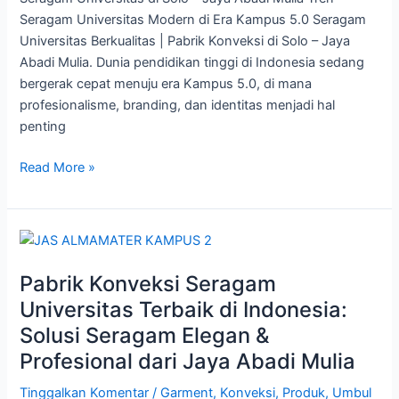
Jaya
Seragam Universitas Modern di Era Kampus 5.0 Seragam
Abadi
Universitas Berkualitas | Pabrik Konveksi di Solo – Jaya
Mulia
Abadi Mulia. Dunia pendidikan tinggi di Indonesia sedang
bergerak cepat menuju era Kampus 5.0, di mana
profesionalisme, branding, dan identitas menjadi hal
penting
Read More »
Pabrik
Konveksi
Pabrik Konveksi Seragam
Seragam
Universitas
Universitas Terbaik di Indonesia:
Terbaik
Solusi Seragam Elegan &
di
Profesional dari Jaya Abadi Mulia
Indonesia:
Solusi
Tinggalkan Komentar
/
Garment
,
Konveksi
,
Produk
,
Umbul