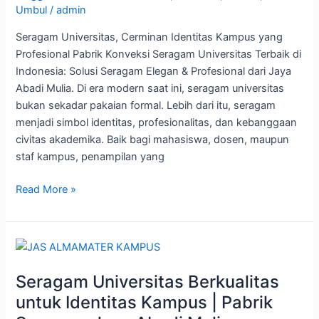
Seragam
Umbul
/
admin
Elegan
Seragam Universitas, Cerminan Identitas Kampus yang
&
Profesional Pabrik Konveksi Seragam Universitas Terbaik di
Profesional
Indonesia: Solusi Seragam Elegan & Profesional dari Jaya
dari
Abadi Mulia. Di era modern saat ini, seragam universitas
Jaya
bukan sekadar pakaian formal. Lebih dari itu, seragam
Abadi
menjadi simbol identitas, profesionalitas, dan kebanggaan
Mulia
civitas akademika. Baik bagi mahasiswa, dosen, maupun
staf kampus, penampilan yang
Read More »
Seragam
Universitas
Seragam Universitas Berkualitas
Berkualitas
untuk
untuk Identitas Kampus | Pabrik
Identitas