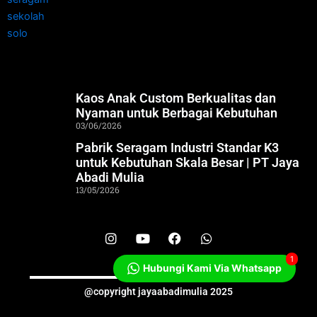
Kaos Anak Custom Berkualitas dan
Nyaman untuk Berbagai Kebutuhan
03/06/2026
Pabrik Seragam Industri Standar K3
untuk Kebutuhan Skala Besar | PT Jaya
Abadi Mulia
13/05/2026
I
Y
F
W
n
o
a
h
s
u
c
a
1
Hubungi Kami Via Whatsapp
t
t
e
t
a
u
b
s
@copyright jayaabadimulia 2025
g
b
o
a
r
e
o
p