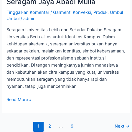
Seragam Jaya Abadi Mulia
Kampus
|
Tinggalkan Komentar
/
Garment
,
Konveksi
,
Produk
,
Umbul
Umbul
/
admin
Pabrik
Seragam
Seragam Universitas Lebih dari Sekadar Pakaian Seragam
Jaya
Universitas Berkualitas untuk Identitas Kampus. Dalam
Abadi
kehidupan akademik, seragam universitas bukan hanya
Mulia
sekadar pakaian, melainkan identitas, simbol kebersamaan,
dan representasi profesionalisme sebuah institusi
pendidikan. Di tengah meningkatnya jumlah mahasiswa
dan kebutuhan akan citra kampus yang kuat, universitas
membutuhkan seragam yang tidak hanya rapi dan
nyaman, tetapi juga mencerminkan
Read More »
1
2
…
9
Next
→