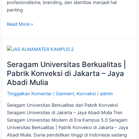
profesionalisme, branding, dan identitas menjadi hal
penting
Read More »
Seragam
Universitas
Seragam Universitas Berkualitas |
Berkualitas
|
Pabrik Konveksi di Jakarta – Jaya
Pabrik
Abadi Mulia
Konveksi
di
Tinggalkan Komentar
/
Garment
,
Konveksi
/
admin
Jakarta
Seragam Universitas Berkualitas dari Pabrik Konveksi
–
Seragam Universitas di Jakarta – Jaya Abadi Mulia Tren
Jaya
Seragam Universitas Modern di Era Kampus 5.0 Seragam
Abadi
Universitas Berkualitas | Pabrik Konveksi di Jakarta – Jaya
Mulia
Abadi Mulia. Dunia pendidikan tinggi di Indonesia sedang