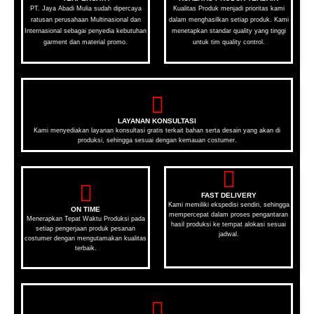
PT. Jaya Abadi Mulia sudah dipercaya
Kualitas Produk menjadi prioritas kami
ratusan perusahaan Multinasional dan
dalam menghasilkan setiap produk. Kami
Internasional sebagai penyedia kebutuhan
menetapkan standar quality yang tinggi
garment dan material promo.
untuk tim quality control.
LAYANAN KONSULTASI
Kami menyediakan layanan konsultasi gratis terkait bahan serta desain yang akan di
produksi, sehingga sesuai dengan kemauan costumer.
FAST DELIVERY
Kami memiliki ekspedisi sendiri, sehingga
ON TIME
mempercepat dalam proses pengantaran
Menerapkan Tepat Waktu Produksi pada
hasil produksi ke tempat alokasi sesuai
setiap pengerjaan produk pesanan
jadwal.
costumer dengan mengutamakan kualitas
terbaik.