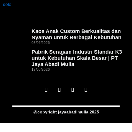
Kaos Anak Custom Berkualitas dan
Nyaman untuk Berbagai Kebutuhan
03/06/2026
Pabrik Seragam Industri Standar K3
untuk Kebutuhan Skala Besar | PT
Jaya Abadi Mulia
13/05/2026
I
Y
F
W
n
o
a
h
s
u
c
a
t
t
e
t
a
u
b
s
@copyright jayaabadimulia 2025
g
b
o
a
r
e
o
p
a
k
p
m