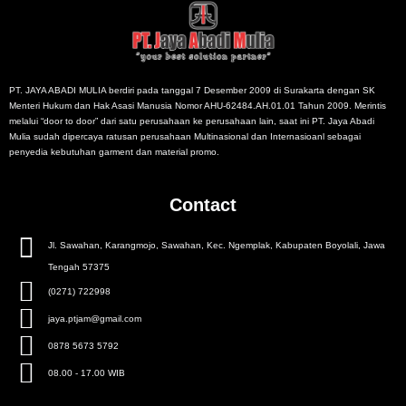
PT. JAYA ABADI MULIA berdiri pada tanggal 7 Desember 2009 di Surakarta dengan SK
Menteri Hukum dan Hak Asasi Manusia Nomor AHU-62484.AH.01.01 Tahun 2009. Merintis
melalui “door to door” dari satu perusahaan ke perusahaan lain, saat ini PT. Jaya Abadi
Mulia sudah dipercaya ratusan perusahaan Multinasional dan Internasioanl sebagai
penyedia kebutuhan garment dan material promo.
Contact
Jl. Sawahan, Karangmojo, Sawahan, Kec. Ngemplak, Kabupaten Boyolali, Jawa
Tengah 57375
(0271) 722998
jaya.ptjam@gmail.com
0878 5673 5792
08.00 - 17.00 WIB