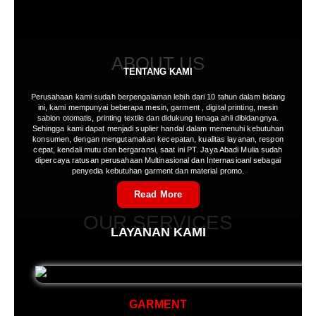
ABOUT US
TENTANG KAMI
Perusahaan kami sudah berpengalaman lebih dari 10 tahun dalam bidang
ini, kami mempunyai beberapa mesin, garment , digital printing, mesin
sablon otomatis, printing textile dan didukung tenaga ahli dibidangnya.
Sehingga kami dapat menjadi suplier handal dalam memenuhi kebutuhan
konsumen, dengan mengutamakan kecepatan, kualitas layanan, respon
cepat, kendali mutu dan bergaransi, saat ini PT. Jaya Abadi Mulia sudah
dipercaya ratusan perusahaan Multinasional dan Internasioanl sebagai
penyedia kebutuhan garment dan material promo.
Read More
OUR SERVICES
LAYANAN KAMI
GARMENT