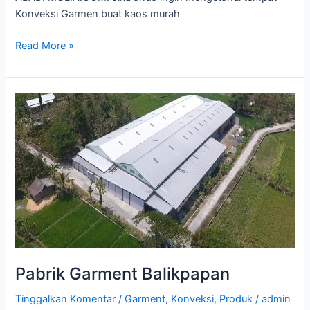
Konveksi Garmen buat kaos murah
Read More »
Pabrik
Garment
Balikpapan
Pabrik Garment Balikpapan
Tinggalkan Komentar
/
Garment
,
Konveksi
,
Produk
/
admin