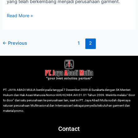
yang telah berkembang menjadi perusahaan garment.
Read More »
←
Previous
1
2
PT. JAYA ABADI MULIA berdiri pada tanggal 7 Desember 2009 di Surakarta dengan SK Menteri
Hukum dan Hak Asasi Manusia Nomor AHU-62484.AH.01.01 Tahun 2009. Merintis melalui “door
to door” dari satu perusahaan ke perusahaan lain, saat ini PT. Jaya Abadi Mulia sudah dipercaya
ratusan perusahaan Multinasional dan Internasioanl sebagai penyedia kebutuhan garment dan
material promo.
Contact