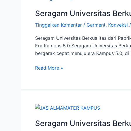
Universitas
Seragam Universitas Berkua
Berkualitas
|
Tinggalkan Komentar
/
Garment
,
Konveksi
Pabrik
Konveksi
Seragam Universitas Berkualitas dari Pabr
di
Era Kampus 5.0 Seragam Universitas Berkual
Surabaya
bergerak cepat menuju era Kampus 5.0, di 
–
Jaya
Read More »
Abadi
Mulia
Seragam
Universitas
Seragam Universitas Berku
Berkualitas
|