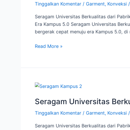
Tinggalkan Komentar
/
Garment
,
Konveksi
Pabrik
Konveksi
Seragam Universitas Berkualitas dari Pabr
di
Era Kampus 5.0 Seragam Universitas Berkua
Semarang
bergerak cepat menuju era Kampus 5.0, di 
–
Jaya
Read More »
Abadi
Mulia
Seragam
Universitas
Seragam Universitas Berkua
Berkualitas
|
Tinggalkan Komentar
/
Garment
,
Konveksi
Pabrik
Konveksi
Seragam Universitas Berkualitas dari Pabr