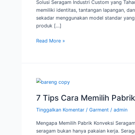
Solusi Seragam Industri Custom yang Tahan
&
memiliki identitas, tantangan lapangan, da
Harga
sekadar menggunakan model standar yang
Pabrik
produk […]
|
PT
Read More »
Jaya
Abadi
Mulia
7
Tips
7 Tips Cara Memilih Pabr
Cara
Memilih
Tinggalkan Komentar
/
Garment
/
admin
Pabrik
Konveksi
Mengapa Memilih Pabrik Konveksi Seragam 
Seragam
seragam bukan hanya pakaian kerja. Seraga