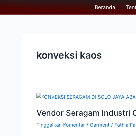
Lewati
Post
Beranda
Ten
ke
pagination
konten
konveksi kaos
Vendor
Seragam
Vendor Seragam Industri C
Industri
Custom:
Tinggalkan Komentar
/
Garment
/
Fathia Fa
Material
Kuat