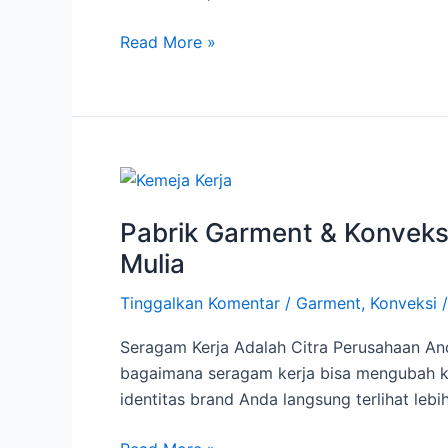
Abadi
Mulia
Read More »
Pabrik
Garment
Pabrik Garment & Konveksi
&
Konveksi
Mulia
Baju
Tinggalkan Komentar
/
Garment
,
Konveksi
Seragam
Kerja
Seragam Kerja Adalah Citra Perusahaan An
Terpercaya
bagaimana seragam kerja bisa mengubah kes
di
identitas brand Anda langsung terlihat leb
Indonesia
|