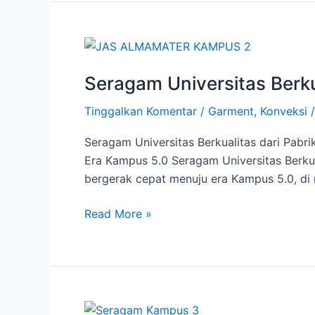
Seragam
Universitas
Seragam Universitas Berkua
Berkualitas
|
Tinggalkan Komentar
/
Garment
,
Konveksi
Pabrik
Konveksi
Seragam Universitas Berkualitas dari Pabr
di
Era Kampus 5.0 Seragam Universitas Berkual
Jakarta
bergerak cepat menuju era Kampus 5.0, di 
–
Jaya
Read More »
Abadi
Mulia
Seragam