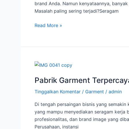
Terbaik
brand Anda. Namun kenyataannya, banyak p
untuk
Masalah paling sering terjadi?Seragam
Kebutuhan
Perusahaan
Read More »
Pabrik
Garment
Pabrik Garment Terpercay
Terpercaya
untuk
Tinggalkan Komentar
/
Garment
/
admin
Seragam
Kerja
Di tengah persaingan bisnis yang semakin
Perusahaan
yang mampu menyediakan seragam kerja berk
–
profesionalitas, dan brand image yang diba
Jaya
Perusahaan, instansi