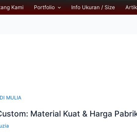
tang Kami
Portfolio
Info Ukuran / Size
Artik
ustom: Material Kuat & Harga Pabrik
uzia