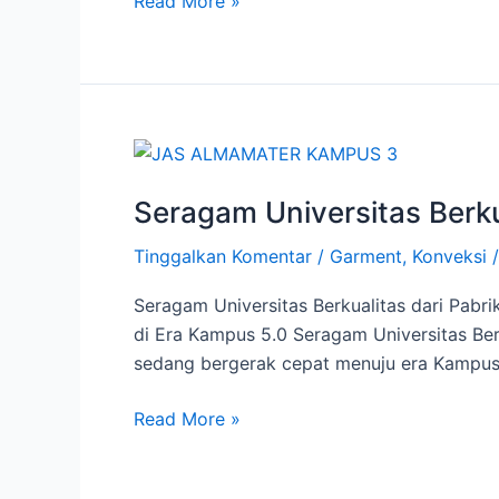
Read More »
Jaya
Abadi
Mulia
Seragam
Universitas
Seragam Universitas Berku
Berkualitas
|
Tinggalkan Komentar
/
Garment
,
Konveksi
Pabrik
Konveksi
Seragam Universitas Berkualitas dari Pabr
di
di Era Kampus 5.0 Seragam Universitas Berk
Yogyakarta
sedang bergerak cepat menuju era Kampus 5
–
Jaya
Read More »
Abadi
Mulia