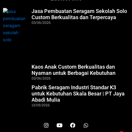
Jasa Pembuatan Seragam Sekolah Solo
Custom Berkualitas dan Terpercaya
03/06/2026
Kaos Anak Custom Berkualitas dan
Nyaman untuk Berbagai Kebutuhan
03/06/2026
Pabrik Seragam Industri Standar K3
untuk Kebutuhan Skala Besar | PT Jaya
Abadi Mulia
13/05/2026
I
Y
F
W
n
o
a
h