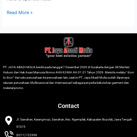
Read More »
PT. JAYA ABADI MULIA berdiri pada tanggal 7 Desember 2009 di Surakarta dengan SK Menteri
Hukum dan Hak Asasi Manusia Nomor AHU-62484.AH.01.01 Tahun 2009. Merintis melalui “door
to door” dari satu perusahaan ke perusahaan lain, saat ini PT. Jaya Abadi Mulia sudah dipercaya
ratusan perusahaan Multinasional dan Internasioanl sebagai penyedia kebutuhan garment dan
material promo.
Contact
Jl. Sawahan, Karangmojo, Sawahan, Kec. Ngemplak, Kabupaten Boyolali, Jawa Tengah
57375
(0271) 722998