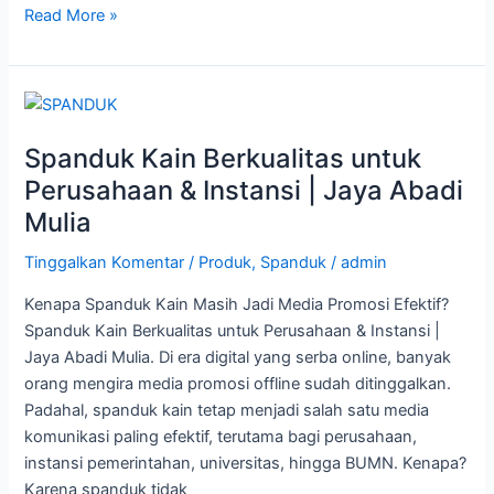
Read More »
Spanduk
Kain
Spanduk Kain Berkualitas untuk
Berkualitas
untuk
Perusahaan & Instansi | Jaya Abadi
Perusahaan
Mulia
&
Instansi
Tinggalkan Komentar
/
Produk
,
Spanduk
/
admin
|
Kenapa Spanduk Kain Masih Jadi Media Promosi Efektif?
Jaya
Spanduk Kain Berkualitas untuk Perusahaan & Instansi |
Abadi
Jaya Abadi Mulia. Di era digital yang serba online, banyak
Mulia
orang mengira media promosi offline sudah ditinggalkan.
Padahal, spanduk kain tetap menjadi salah satu media
komunikasi paling efektif, terutama bagi perusahaan,
instansi pemerintahan, universitas, hingga BUMN. Kenapa?
Karena spanduk tidak