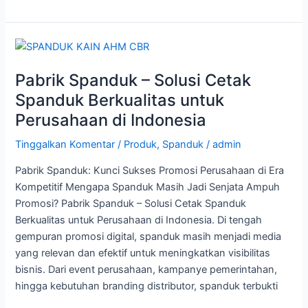
Pabrik
Spanduk
Pabrik Spanduk – Solusi Cetak
–
Solusi
Spanduk Berkualitas untuk
Cetak
Perusahaan di Indonesia
Spanduk
Berkualitas
Tinggalkan Komentar
/
Produk
,
Spanduk
/
admin
untuk
Pabrik Spanduk: Kunci Sukses Promosi Perusahaan di Era
Perusahaan
Kompetitif Mengapa Spanduk Masih Jadi Senjata Ampuh
di
Promosi? Pabrik Spanduk – Solusi Cetak Spanduk
Indonesia
Berkualitas untuk Perusahaan di Indonesia. Di tengah
gempuran promosi digital, spanduk masih menjadi media
yang relevan dan efektif untuk meningkatkan visibilitas
bisnis. Dari event perusahaan, kampanye pemerintahan,
hingga kebutuhan branding distributor, spanduk terbukti