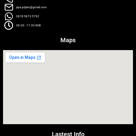
jaya.ptjam@gmail.com
0878 5673 5792
08.00 - 17.00 WIB
Maps
Lastest Info