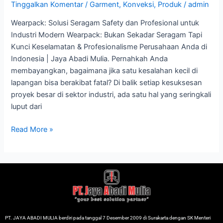
&
Tinggalkan Komentar
/
Garment
,
Konveksi
,
Produk
/
admin
Profesionalisme
Wearpack: Solusi Seragam Safety dan Profesional untuk
Perusahaan
Industri Modern Wearpack: Bukan Sekadar Seragam Tapi
Anda
Kunci Keselamatan & Profesionalisme Perusahaan Anda di
di
Indonesia | Jaya Abadi Mulia. Pernahkah Anda
Indonesia
membayangkan, bagaimana jika satu kesalahan kecil di
lapangan bisa berakibat fatal? Di balik setiap kesuksesan
proyek besar di sektor industri, ada satu hal yang seringkali
luput dari
Read More »
PT. JAYA ABADI MULIA berdiri pada tanggal 7 Desember 2009 di Surakarta dengan SK Menteri