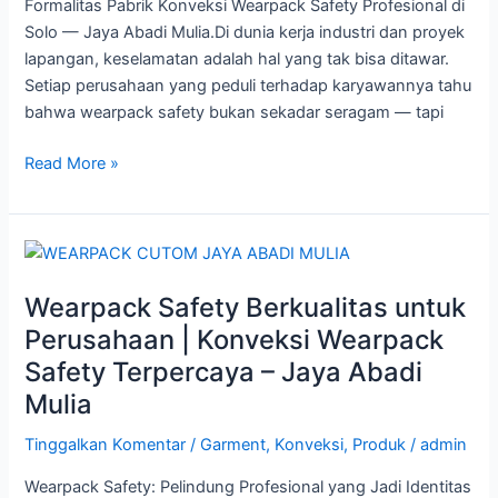
Formalitas Pabrik Konveksi Wearpack Safety Profesional di
Mulia
Solo — Jaya Abadi Mulia.Di dunia kerja industri dan proyek
lapangan, keselamatan adalah hal yang tak bisa ditawar.
Setiap perusahaan yang peduli terhadap karyawannya tahu
bahwa wearpack safety bukan sekadar seragam — tapi
Read More »
Wearpack
Safety
Wearpack Safety Berkualitas untuk
Berkualitas
untuk
Perusahaan | Konveksi Wearpack
Perusahaan
Safety Terpercaya – Jaya Abadi
|
Mulia
Konveksi
Wearpack
Tinggalkan Komentar
/
Garment
,
Konveksi
,
Produk
/
admin
Safety
Wearpack Safety: Pelindung Profesional yang Jadi Identitas
Terpercaya