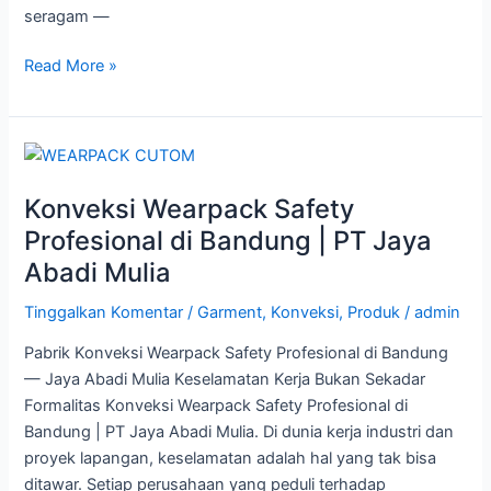
seragam —
Read More »
Konveksi
Wearpack
Konveksi Wearpack Safety
Safety
Profesional
Profesional di Bandung | PT Jaya
di
Abadi Mulia
Bandung
|
Tinggalkan Komentar
/
Garment
,
Konveksi
,
Produk
/
admin
PT
Pabrik Konveksi Wearpack Safety Profesional di Bandung
Jaya
— Jaya Abadi Mulia Keselamatan Kerja Bukan Sekadar
Abadi
Formalitas Konveksi Wearpack Safety Profesional di
Mulia
Bandung | PT Jaya Abadi Mulia. Di dunia kerja industri dan
proyek lapangan, keselamatan adalah hal yang tak bisa
ditawar. Setiap perusahaan yang peduli terhadap