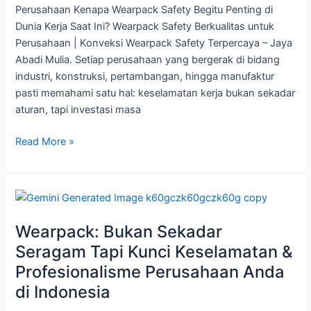
Perusahaan Kenapa Wearpack Safety Begitu Penting di
–
Dunia Kerja Saat Ini? Wearpack Safety Berkualitas untuk
Jaya
Perusahaan | Konveksi Wearpack Safety Terpercaya – Jaya
Abadi
Abadi Mulia. Setiap perusahaan yang bergerak di bidang
Mulia
industri, konstruksi, pertambangan, hingga manufaktur
pasti memahami satu hal: keselamatan kerja bukan sekadar
aturan, tapi investasi masa
Read More »
Wearpack:
Bukan
Wearpack: Bukan Sekadar
Sekadar
Seragam
Seragam Tapi Kunci Keselamatan &
Tapi
Profesionalisme Perusahaan Anda
Kunci
di Indonesia
Keselamatan