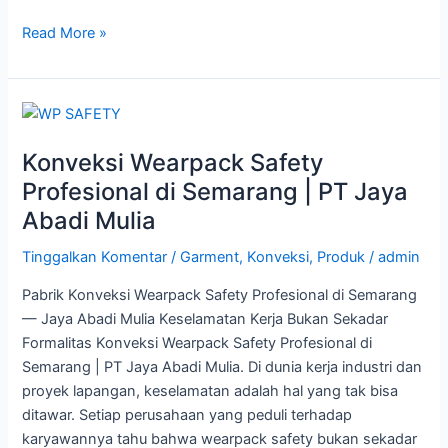
Read More »
Konveksi
Wearpack
Konveksi Wearpack Safety
Safety
Profesional
Profesional di Semarang | PT Jaya
di
Abadi Mulia
Semarang
|
Tinggalkan Komentar
/
Garment
,
Konveksi
,
Produk
/
admin
PT
Pabrik Konveksi Wearpack Safety Profesional di Semarang
Jaya
— Jaya Abadi Mulia Keselamatan Kerja Bukan Sekadar
Abadi
Formalitas Konveksi Wearpack Safety Profesional di
Mulia
Semarang | PT Jaya Abadi Mulia. Di dunia kerja industri dan
proyek lapangan, keselamatan adalah hal yang tak bisa
ditawar. Setiap perusahaan yang peduli terhadap
karyawannya tahu bahwa wearpack safety bukan sekadar