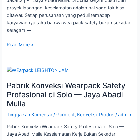
Jakarta | PT Jaya Abadi Mulia. Di dunia kerja industri dan
proyek lapangan, keselamatan adalah hal yang tak bisa
ditawar. Setiap perusahaan yang peduli terhadap
karyawannya tahu bahwa wearpack safety bukan sekadar
seragam —
Read More »
Pabrik
Konveksi
Pabrik Konveksi Wearpack Safety
Wearpack
Safety
Profesional di Solo — Jaya Abadi
Profesional
Mulia
di
Solo
Tinggalkan Komentar
/
Garment
,
Konveksi
,
Produk
/
admin
—
Pabrik Konveksi Wearpack Safety Profesional di Solo —
Jaya
Jaya Abadi Mulia Keselamatan Kerja Bukan Sekadar
Abadi