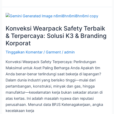
Konveksi
Wearpack
Konveksi Wearpack Safety Terbaik
Safety
Terbaik
& Terpercaya: Solusi K3 & Branding
&
Korporat
Terpercaya:
Solusi
Tinggalkan Komentar
/
Garment
/
admin
K3
Konveksi Wearpack Safety Terpercaya: Perlindungan
&
Maksimal untuk Aset Paling Berharga Anda Apakah tim
Branding
Anda benar-benar terlindungi saat bekerja di lapangan?
Korporat
Dalam dunia industri yang berisiko tinggi—mulai dari
pertambangan, konstruksi, minyak dan gas, hingga
manufaktur—keselamatan kerja bukan sekadar aturan di
atas kertas. Ini adalah masalah nyawa dan reputasi
perusahaan. Menurut data BPJS Ketenagakerjaan, angka
kecelakaan kerja