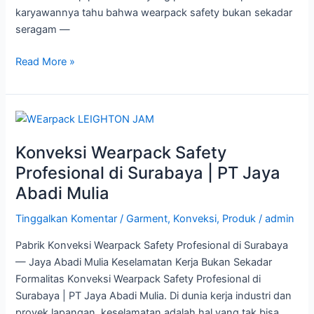
karyawannya tahu bahwa wearpack safety bukan sekadar
seragam —
Read More »
Konveksi
Wearpack
Konveksi Wearpack Safety
Safety
Profesional
Profesional di Surabaya | PT Jaya
di
Abadi Mulia
Surabaya
|
Tinggalkan Komentar
/
Garment
,
Konveksi
,
Produk
/
admin
PT
Pabrik Konveksi Wearpack Safety Profesional di Surabaya
Jaya
— Jaya Abadi Mulia Keselamatan Kerja Bukan Sekadar
Abadi
Formalitas Konveksi Wearpack Safety Profesional di
Mulia
Surabaya | PT Jaya Abadi Mulia. Di dunia kerja industri dan
proyek lapangan, keselamatan adalah hal yang tak bisa