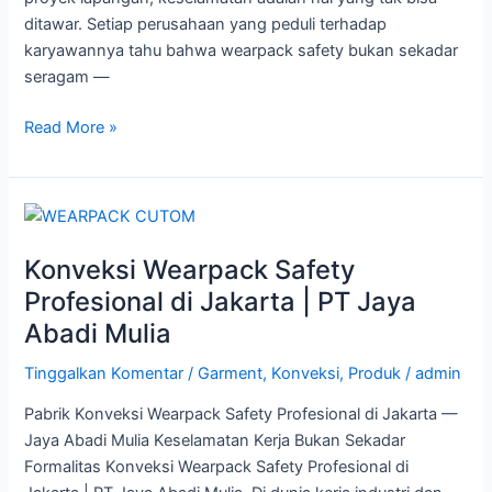
ditawar. Setiap perusahaan yang peduli terhadap
karyawannya tahu bahwa wearpack safety bukan sekadar
seragam —
Read More »
Konveksi
Wearpack
Konveksi Wearpack Safety
Safety
Profesional
Profesional di Jakarta | PT Jaya
di
Abadi Mulia
Jakarta
|
Tinggalkan Komentar
/
Garment
,
Konveksi
,
Produk
/
admin
PT
Pabrik Konveksi Wearpack Safety Profesional di Jakarta —
Jaya
Jaya Abadi Mulia Keselamatan Kerja Bukan Sekadar
Abadi
Formalitas Konveksi Wearpack Safety Profesional di
Mulia