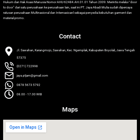
Hukum dan Hak Asasi Manusia Nomor AHU-62484.AH.01.01 Tahun 2009. Merintis melalui “door
to door” dari satu perusahaan ke perusahaan lain, saat ini PT. Jaya Abadi Mulia sudah dipercaya
ratusan perusahaan Multinasional dan Internasioanl sebagai penyedia kebutuhan garment dan
material promo.
Contact
Jl. Sawahan, Karangmojo, Sawahan, Kec. Ngemplak, Kabupaten Boyolali, Jawa Tengah
57375
(0271) 722998
jaya.ptjam@gmail.com
0878 5673 5792
08.00 - 17.00 WIB
Maps