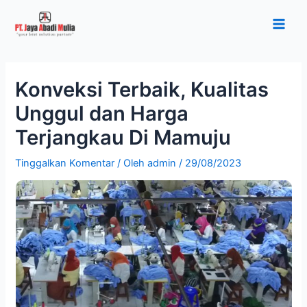
Lewati
Post
Main
ke
navigation
Men
konten
Konveksi Terbaik, Kualitas
Unggul dan Harga
Terjangkau Di Mamuju
Tinggalkan Komentar
/ Oleh
admin
/
29/08/2023