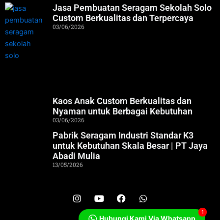
Jasa Pembuatan Seragam Sekolah Solo
Custom Berkualitas dan Terpercaya
03/06/2026
Kaos Anak Custom Berkualitas dan
Nyaman untuk Berbagai Kebutuhan
03/06/2026
Pabrik Seragam Industri Standar K3
untuk Kebutuhan Skala Besar | PT Jaya
Abadi Mulia
13/05/2026
I
Y
F
W
n
o
a
h
s
u
c
a
1
Hubungi Kami Via Whatsapp
t
t
e
t