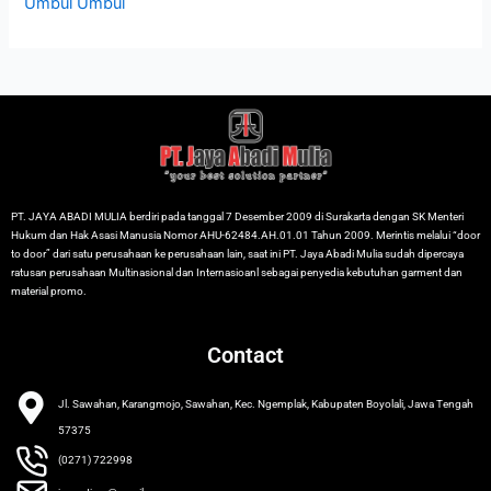
Umbul Umbul
PT. JAYA ABADI MULIA berdiri pada tanggal 7 Desember 2009 di Surakarta dengan SK Menteri
Hukum dan Hak Asasi Manusia Nomor AHU-62484.AH.01.01 Tahun 2009. Merintis melalui “door
to door” dari satu perusahaan ke perusahaan lain, saat ini PT. Jaya Abadi Mulia sudah dipercaya
ratusan perusahaan Multinasional dan Internasioanl sebagai penyedia kebutuhan garment dan
material promo.
Contact
Jl. Sawahan, Karangmojo, Sawahan, Kec. Ngemplak, Kabupaten Boyolali, Jawa Tengah
57375
(0271) 722998