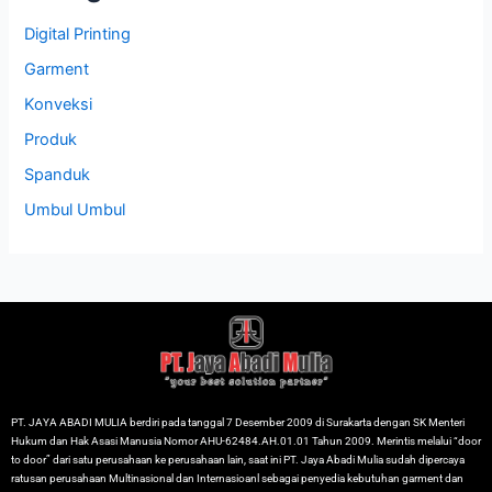
Digital Printing
Garment
Konveksi
Produk
Spanduk
Umbul Umbul
PT. JAYA ABADI MULIA berdiri pada tanggal 7 Desember 2009 di Surakarta dengan SK Menteri
Hukum dan Hak Asasi Manusia Nomor AHU-62484.AH.01.01 Tahun 2009. Merintis melalui “door
to door” dari satu perusahaan ke perusahaan lain, saat ini PT. Jaya Abadi Mulia sudah dipercaya
ratusan perusahaan Multinasional dan Internasioanl sebagai penyedia kebutuhan garment dan