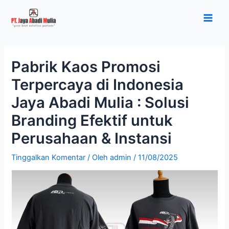
Lewati
Post
Main
ke
navigation
Men
konten
Pabrik Kaos Promosi
Terpercaya di Indonesia
Jaya Abadi Mulia : Solusi
Branding Efektif untuk
Perusahaan & Instansi
Tinggalkan Komentar
/ Oleh
admin
/
11/08/2025