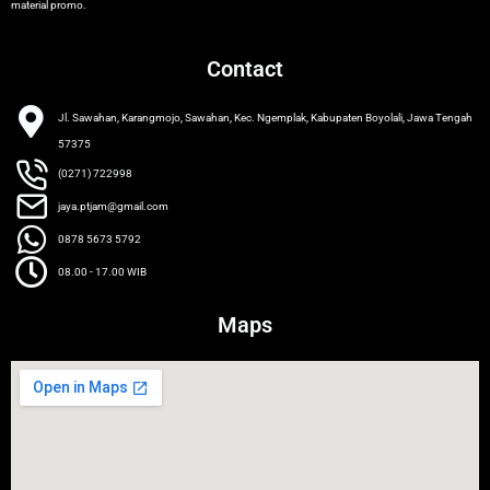
material promo.
Contact
Jl. Sawahan, Karangmojo, Sawahan, Kec. Ngemplak, Kabupaten Boyolali, Jawa Tengah
57375
(0271) 722998
jaya.ptjam@gmail.com
0878 5673 5792
08.00 - 17.00 WIB
Maps