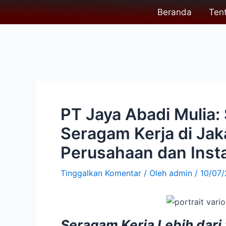
Lewati
Post
Beranda
Ten
ke
navigation
konten
PT Jaya Abadi Mulia: 
Seragam Kerja di Ja
Perusahaan dan Inst
Tinggalkan Komentar
/ Oleh
admin
/
10/07
Seragam Kerja Lebih dari