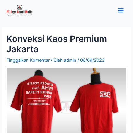
Lewati
Post
Main
ke
navigation
Men
konten
Konveksi Kaos Premium
Jakarta
Tinggalkan Komentar
/ Oleh
admin
/
06/09/2023