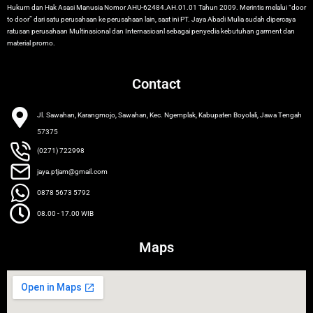
Hukum dan Hak Asasi Manusia Nomor AHU-62484.AH.01.01 Tahun 2009. Merintis melalui “door
to door” dari satu perusahaan ke perusahaan lain, saat ini PT. Jaya Abadi Mulia sudah dipercaya
ratusan perusahaan Multinasional dan Internasioanl sebagai penyedia kebutuhan garment dan
material promo.
Contact
Jl. Sawahan, Karangmojo, Sawahan, Kec. Ngemplak, Kabupaten Boyolali, Jawa Tengah
57375
(0271) 722998
jaya.ptjam@gmail.com
0878 5673 5792
08.00 - 17.00 WIB
Maps