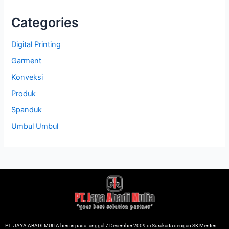
Categories
Digital Printing
Garment
Konveksi
Produk
Spanduk
Umbul Umbul
PT. JAYA ABADI MULIA berdiri pada tanggal 7 Desember 2009 di Surakarta dengan SK Menteri