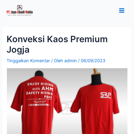
Lewati
Post
Main
ke
navigation
Men
konten
Konveksi Kaos Premium
Jogja
Tinggalkan Komentar
/ Oleh
admin
/
06/09/2023