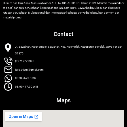
Hukum dan Hak Asasi Manusia Nomor AHU-62484.AH.01.01 Tahun 2009. Merintis melalui “door
to door” dari satu perusahaan ke perusahaan lain, saat ini PT. Jaya Abadi Mulia sudah dipercaya
ratusan perusahaan Multinasional dan Internasioanl sebagai penyedia kebutuhan garment dan
material promo.
Contact
Jl. Sawahan, Karangmojo, Sawahan, Kec. Ngemplak, Kabupaten Boyolali, Jawa Tengah
57375
(0271) 722998
jaya.ptjam@gmail.com
0878 5673 5792
08.00 - 17.00 WIB
Maps