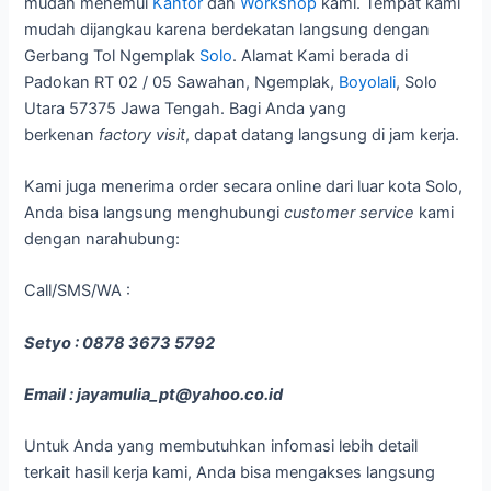
mudah menemui
Kantor
dan
Workshop
kami. Tempat kami
mudah dijangkau karena berdekatan langsung dengan
Gerbang Tol Ngemplak
Solo
. Alamat Kami berada di
Padokan RT 02 / 05 Sawahan, Ngemplak,
Boyolali
, Solo
Utara 57375 Jawa Tengah. Bagi Anda yang
berkenan
factory visit
, dapat datang langsung di jam kerja.
Kami juga menerima order secara online dari luar kota Solo,
Anda bisa langsung menghubungi
customer service
kami
dengan narahubung:
Call/SMS/WA :
Setyo : 0878 3673 5792
Email : jayamulia_pt@yahoo.co.id
Untuk Anda yang membutuhkan infomasi lebih detail
terkait hasil kerja kami, Anda bisa mengakses langsung