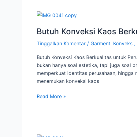
Butuh
Konveksi
Butuh Konveksi Kaos Berku
Kaos
Berkualitas
Tinggalkan Komentar
/
Garment
,
Konveksi
,
untuk
Perusahaan?
Butuh Konveksi Kaos Berkualitas untuk Peru
Ini
bukan hanya soal estetika, tapi juga soal
Solusi
memperkuat identitas perusahaan, hingga 
Terbaiknya!
menemukan konveksi kaos
Read More »