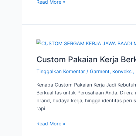
Read More »
Custom
Pakaian
Custom Pakaian Kerja Ber
Kerja
Berkualitas
Tinggalkan Komentar
/
Garment
,
Konveksi
,
untuk
Perusahaan
Kenapa Custom Pakaian Kerja Jadi Kebutuh
Anda
Berkualitas untuk Perusahaan Anda. Di era 
brand, budaya kerja, hingga identitas per
rapi
Read More »