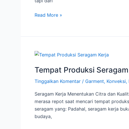
tapi dari
Indonesia
Read More »
Tempat
Produksi
Tempat Produksi Seragam 
Seragam
Kerja
Tinggalkan Komentar
/
Garment
,
Konveksi
,
Terbaik
untuk
Seragam Kerja Menentukan Citra dan Kuali
Perusahaan
merasa repot saat mencari tempat produks
dan
seragam yang: Padahal, seragam kerja buk
Instansi
budaya,