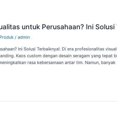
alitas untuk Perusahaan? Ini Solusi
Produk
/
admin
sahaan? Ini Solusi Terbaiknya!. Di era profesionalitas visu
 branding. Kaos custom dengan desain seragam yang tepat b
meningkatkan rasa kebersamaan antar tim. Namun, banyak p