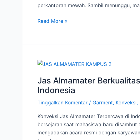
Karyawan
perkantoran mewah. Sambil menunggu, mat
Penting
di
Read More »
Era
Modern
Jas
Almamater
Jas Almamater Berkualitas
Berkualitas
untuk
Indonesia
Universitas
Tinggalkan Komentar
/
Garment
,
Konveksi
,
Konveksi
Jas
Konveksi Jas Almamater Terpercaya di Ind
Almamater
bersejarah saat mahasiswa baru disambut 
Terpercaya
mengadakan acara resmi dengan karyawan 
di