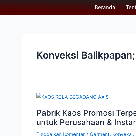
Lewati
Post
Beranda
Ten
ke
pagination
konten
Konveksi Balikpapan;
Pabrik
Kaos
Pabrik Kaos Promosi Terper
Promosi
Terpercaya
untuk Perusahaan & Instan
di
Tinggalkan Komentar
/
Garment
,
Konveksi
,
Indonesia