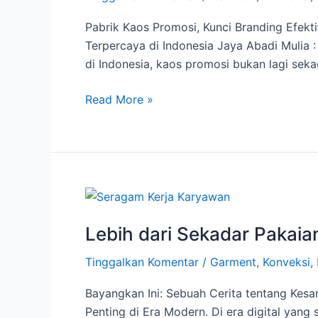
Jaya
Pabrik Kaos Promosi, Kunci Branding Efekt
Abadi
Terpercaya di Indonesia Jaya Abadi Mulia :
Mulia
di Indonesia, kaos promosi bukan lagi seka
:
Solusi
Read More »
Branding
Efektif
untuk
Perusahaan
&
Lebih
Instansi
dari
Lebih dari Sekadar Pakai
Sekadar
Pakaian
Tinggalkan Komentar
/
Garment
,
Konveksi
,
:
Mengapa
Bayangkan Ini: Sebuah Cerita tentang Ke
Seragam
Penting di Era Modern. Di era digital yang