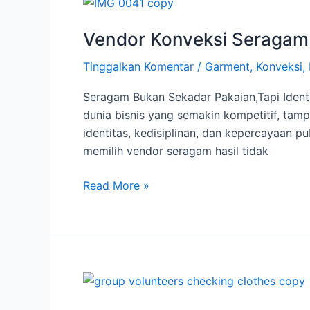
Vendor
Konveksi
Vendor Konveksi Seragam 
Seragam
Terpercaya
Tinggalkan Komentar
/
Garment
,
Konveksi
,
untuk
Kebutuhan
Seragam Bukan Sekadar Pakaian,Tapi Ident
Bisnis
dunia bisnis yang semakin kompetitif, tamp
Anda
identitas, kedisiplinan, dan kepercayaan 
memilih vendor seragam hasil tidak
Read More »
Jaya
Abadi