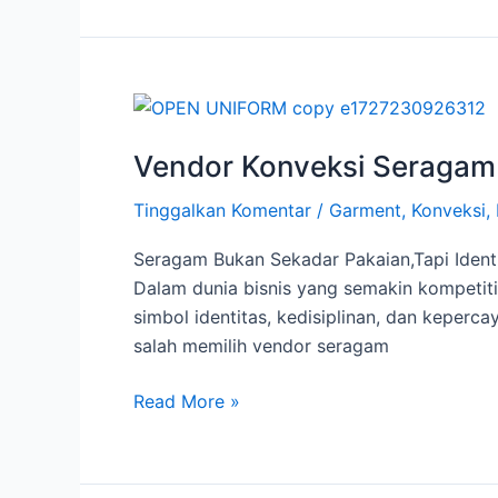
Vendor
Konveksi
Vendor Konveksi Seragam 
Seragam
Terpercaya
Tinggalkan Komentar
/
Garment
,
Konveksi
,
Di
Jakarta
Seragam Bukan Sekadar Pakaian,Tapi Ident
untuk
Dalam dunia bisnis yang semakin kompetitif
Kebutuhan
simbol identitas, kedisiplinan, dan kepe
Bisnis
salah memilih vendor seragam
Anda
Read More »