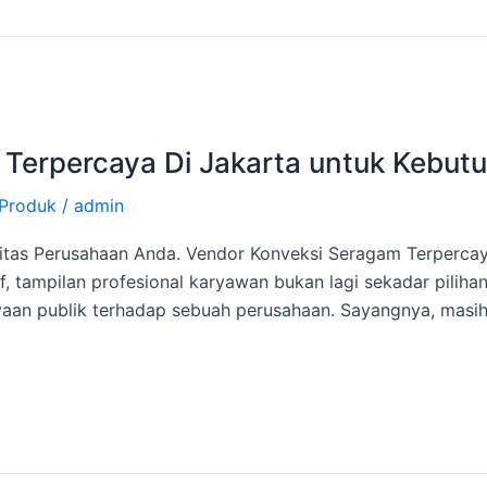
Terpercaya Di Jakarta untuk Kebutu
Produk
/
admin
itas Perusahaan Anda. Vendor Konveksi Seragam Terpercaya
, tampilan profesional karyawan bukan lagi sekadar piliha
rcayaan publik terhadap sebuah perusahaan. Sayangnya, ma