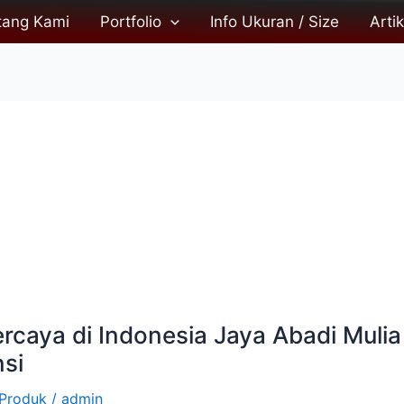
tang Kami
Portfolio
Info Ukuran / Size
Artik
caya di Indonesia Jaya Abadi Mulia :
si
Produk
/
admin