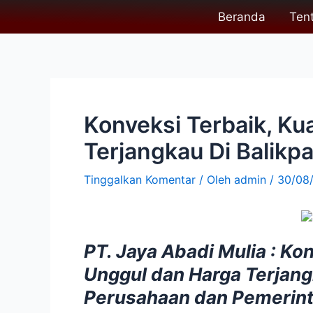
Lewati
Post
Beranda
Ten
ke
navigation
konten
Konveksi Terbaik, Ku
Terjangkau Di Balikp
Tinggalkan Komentar
/ Oleh
admin
/
30/08
PT. Jaya Abadi Mulia : Ko
Unggul dan Harga Terjan
Perusahaan dan Pemerint