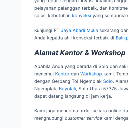
yang tepat. Dengan inovasi, kualitas unggul
pelayanan pelanggan terbaik, dan komitme
solusi kebutuhan
konveksi
yang sempurna u
Kunjungi PT
Jaya Abadi Mulia
sekarang dan
Anda kepada ahli konveksi terbaik di
Balik
Alamat Kantor & Workshop
Apabila Anda yang berada di Solo dan sek
menemui
Kantor
dan
Workshop
kami. Temp
dengan Gerbang Tol Ngemplak
Solo
. Alam
Ngemplak,
Boyolali
, Solo Utara 57375 Ja
dapat datang langsung di jam kerja.
Kami juga menerima order secara online dar
menghubungi
customer service
kami denga