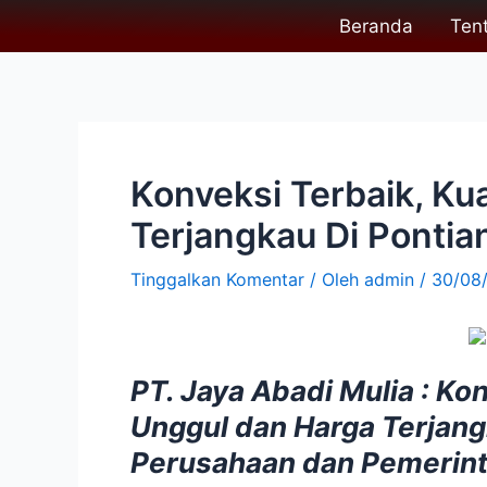
Lewati
Post
Beranda
Ten
ke
navigation
konten
Konveksi Terbaik, Ku
Terjangkau Di Pontia
Tinggalkan Komentar
/ Oleh
admin
/
30/08
PT. Jaya Abadi Mulia : Ko
Unggul dan Harga Terjan
Perusahaan dan Pemerint