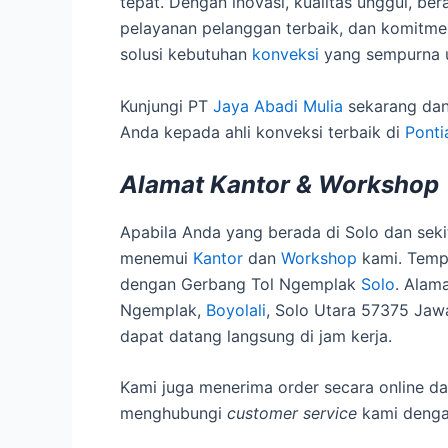
tepat. Dengan inovasi, kualitas unggul, ber
pelayanan pelanggan terbaik, dan komitme
solusi kebutuhan
konveksi
yang sempurna u
Kunjungi PT
Jaya Abadi Mulia
sekarang dan
Anda kepada ahli konveksi terbaik di
Ponti
Alamat Kantor & Workshop
Apabila Anda yang berada di Solo dan sek
menemui
Kantor
dan
Workshop
kami. Temp
dengan Gerbang Tol Ngemplak
Solo
. Alam
Ngemplak,
Boyolali
, Solo Utara 57375 Ja
dapat datang langsung di jam kerja.
Kami juga menerima order secara online dar
menghubungi
customer service
kami denga